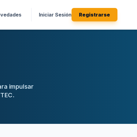
vedades
Iniciar Sesión
Registrarse
ara impulsar
ITEC.